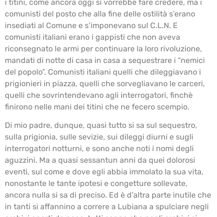
i titini, come ancora oggi si vorrebbe fare credere, ma i
comunisti del posto che alla fine delle ostilità s’erano
insediati al Comune e s’imponevano sul C.L.N. E
comunisti italiani erano i gappisti che non aveva
riconsegnato le armi per continuare la loro rivoluzione,
mandati di notte di casa in casa a sequestrare i “nemici
del popolo”. Comunisti italiani quelli che dileggiavano i
prigionieri in piazza, quelli che sorvegliavano le carceri,
quelli che sovrintendevano agli interrogatori, finchè
finirono nelle mani dei titini che ne fecero scempio.
Di mio padre, dunque, quasi tutto si sa sul sequestro,
sulla prigionia, sulle sevizie, sui dileggi diurni e sugli
interrogatori notturni, e sono anche noti i nomi degli
aguzzini. Ma a quasi sessantun anni da quei dolorosi
eventi, sul come e dove egli abbia immolato la sua vita,
nonostante le tante ipotesi e congetture sollevate,
ancora nulla si sa di preciso. Ed è d’altra parte inutile che
in tanti si affannino a correre a Lubiana a spulciare negli