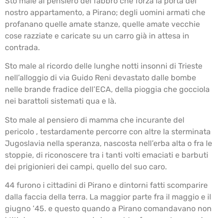
Sto male al pensiero del fabbro che forza la porta del
nostro appartamento, a Pirano; degli uomini armati che
profanano quelle amate stanze, quelle amate vecchie
cose razziate e caricate su un carro già in attesa in
contrada.
Sto male al ricordo delle lunghe notti insonni di Trieste
nell’alloggio di via Guido Reni devastato dalle bombe
nelle brande fradice dell’ECA, della pioggia che gocciola
nei barattoli sistemati qua e là.
Sto male al pensiero di mamma che incurante del
pericolo , testardamente percorre con altre la sterminata
Jugoslavia nella speranza, nascosta nell’erba alta o fra le
stoppie, di riconoscere tra i tanti volti emaciati e barbuti
dei prigionieri dei campi, quello del suo caro.
44 furono i cittadini di Pirano e dintorni fatti scomparire
dalla faccia della terra. La maggior parte fra il maggio e il
giugno ’45. e questo quando a Pirano comandavano non