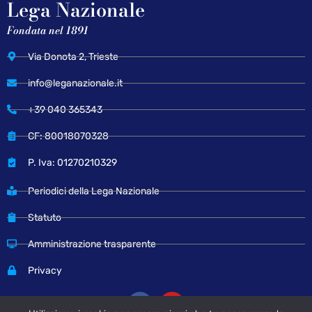
Lega Nazionale
Fondata nel 1891
Via Donota 2, Trieste
info@leganazionale.it
+39 040 365343
CF: 80018070328
P. Iva: 01270210329
Periodici della Lega Nazionale
Statuto
Amministrazione trasparente
Privacy