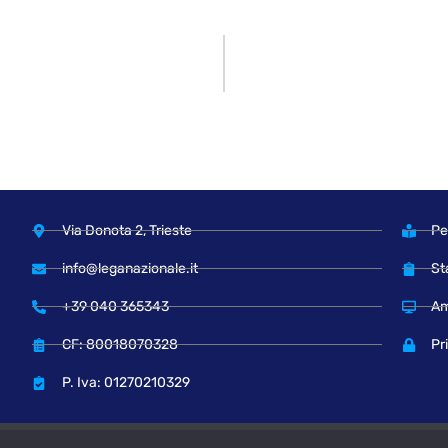
Via Donota 2, Trieste
Pe
info@leganazionale.it
St
+39 040 365343
Am
CF: 80018070328
Pr
P. Iva: 01270210329