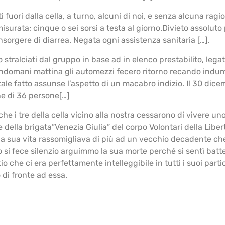
fuori dalla cella, a turno, alcuni di noi, e senza alcuna ragio
misurata; cinque o sei sorsi a testa al giorno.Divieto assoluto
nsorgere di diarrea. Negata ogni assistenza sanitaria […].
stralciati dal gruppo in base ad in elenco prestabilito, legati
L’indomani mattina gli automezzi fecero ritorno recando ind
tale fatto assunse l’aspetto di un macabro indizio. Il 30 dicem
ne di 36 persone[…]
i tre della cella vicino alla nostra cessarono di vivere uno 
 della brigata”Venezia Giulia” del corpo Volontari della Libe
ella sua vita rassomigliava di più ad un vecchio decadente ch
fece silenzio arguimmo la sua morte perché si sentì battere
o che ci era perfettamente intelleggibile in tutti i suoi parti
di fronte ad essa.