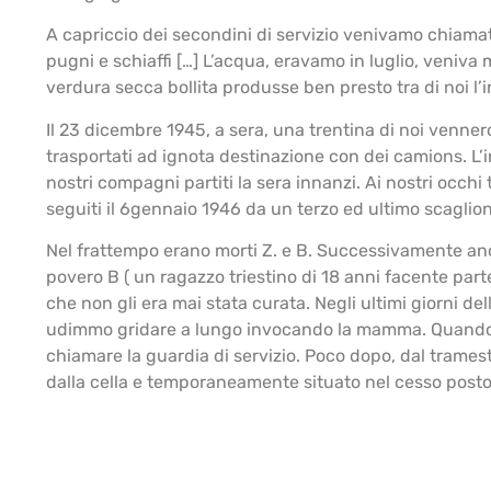
A capriccio dei secondini di servizio venivamo chiamati 
pugni e schiaffi […] L’acqua, eravamo in luglio, veniva 
verdura secca bollita produsse ben presto tra di noi l’i
Il 23 dicembre 1945, a sera, una trentina di noi vennero 
trasportati ad ignota destinazione con dei camions. 
nostri compagni partiti la sera innanzi. Ai nostri occhi 
seguiti il 6gennaio 1946 da un terzo ed ultimo scaglio
Nel frattempo erano morti Z. e B. Successivamente anche 
povero B ( un ragazzo triestino di 18 anni facente parte
che non gli era mai stata curata. Negli ultimi giorni d
udimmo gridare a lungo invocando la mamma. Quando si 
chiamare la guardia di servizio. Poco dopo, dal tramesti
dalla cella e temporaneamente situato nel cesso posto 