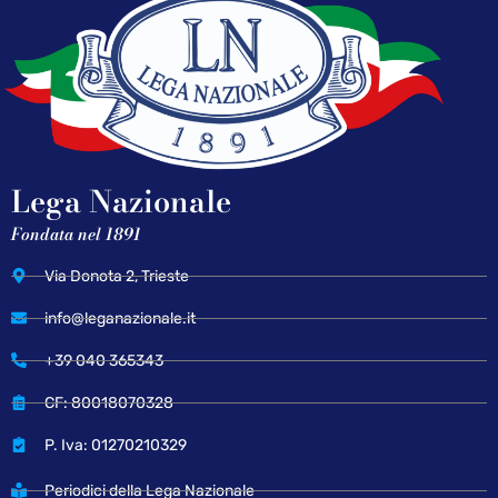
Lega Nazionale
Fondata nel 1891
Via Donota 2, Trieste
info@leganazionale.it
+39 040 365343
CF: 80018070328
P. Iva: 01270210329
Periodici della Lega Nazionale