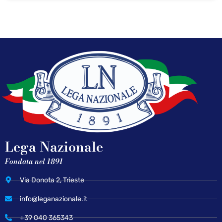
Lega Nazionale
Fondata nel 1891
Via Donota 2, Trieste
info@leganazionale.it
+39 040 365343