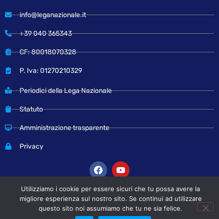
info@leganazionale.it
+39 040 365343
CF: 80018070328
P. Iva: 01270210329
Periodici della Lega Nazionale
Statuto
Amministrazione trasparente
Privacy
Utilizziamo i cookie per essere sicuri che tu possa avere la
migliore esperienza sul nostro sito. Se continui ad utilizzare
© Copyright 2024 Lega Nazionale
questo sito noi assumiamo che tu ne sia felice.