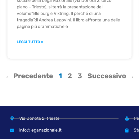
sociale della Lega Nazionale (via Donota 2, terzo
piano – Trieste), si terrà la presentazione del
volume“Bleiburg e Viktring. Il perché di una
tragedia”di Andrea Legovini. Il libro affronta una delle
pagine più drammatiche e
LEGGI TUTTO »
← Precedente
1
2
3
Successivo →
Via Donota 2, Trieste
Pe
info@leganazionale.it
St