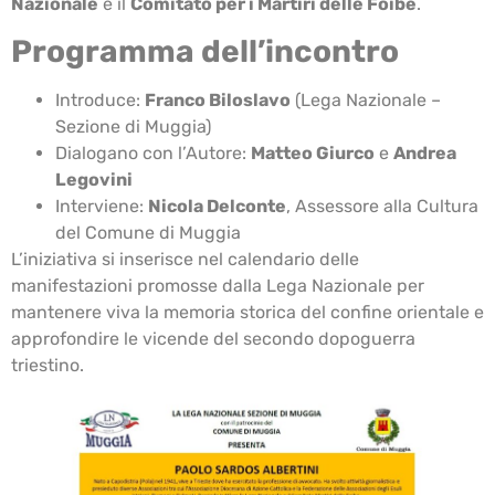
Nazionale
e il
Comitato per i Martiri delle Foibe
.
Programma dell’incontro
Introduce:
Franco Biloslavo
(Lega Nazionale –
Sezione di Muggia)
Dialogano con l’Autore:
Matteo Giurco
e
Andrea
Legovini
Interviene:
Nicola Delconte
, Assessore alla Cultura
del Comune di Muggia
L’iniziativa si inserisce nel calendario delle
manifestazioni promosse dalla Lega Nazionale per
mantenere viva la memoria storica del confine orientale e
approfondire le vicende del secondo dopoguerra
triestino.