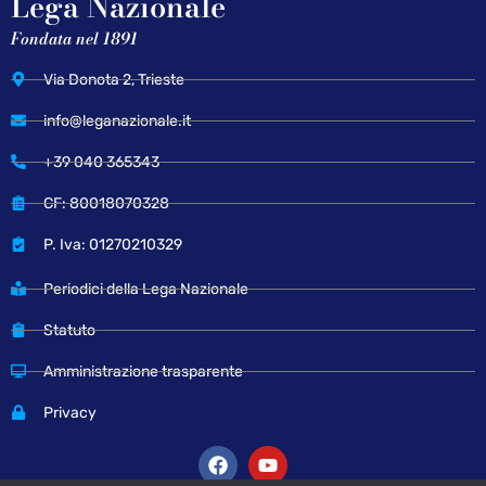
Lega Nazionale
Fondata nel 1891
Via Donota 2, Trieste
info@leganazionale.it
+39 040 365343
CF: 80018070328
P. Iva: 01270210329
Periodici della Lega Nazionale
Statuto
Amministrazione trasparente
Privacy