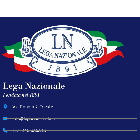
Lega Nazionale
Fondata nel 1891
Via Donota 2, Trieste
info@leganazionale.it
+39 040 365343