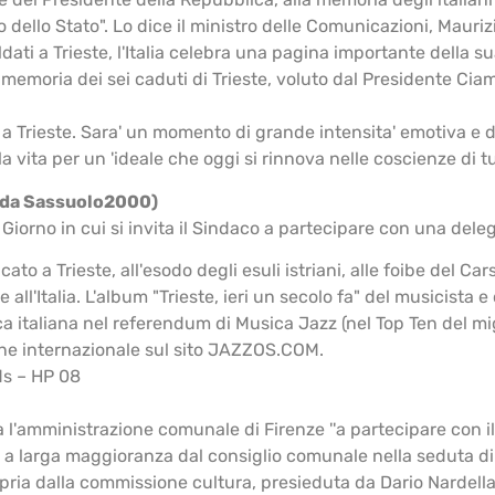
dello Stato". Lo dice il ministro delle Comunicazioni, Mauriz
dati a Trieste, l'Italia celebra una pagina importante della s
emoria dei sei caduti di Trieste, voluto dal Presidente Ciampi
a Trieste. Sara' un momento di grande intensita' emotiva e d
ita per un 'ideale che oggi si rinnova nelle coscienze di tutti
(da Sassuolo2000)
iorno in cui si invita il Sindaco a partecipare con una dele
icato a Trieste, all'esodo degli esuli istriani, alle foibe de
te all'Italia. L'album "Trieste, ieri un secolo fa" del musicist
ca italiana nel referendum di Musica Jazz (nel Top Ten del mi
one internazionale sul sito JAZZOS.COM.
rds – HP 08
 l'amministrazione comunale di Firenze ''a partecipare con il
a a larga maggioranza dal consiglio comunale nella seduta di 
ropria dalla commissione cultura, presieduta da Dario Nardell