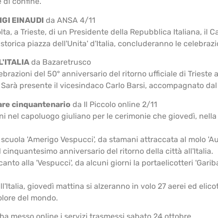
e di confine.
IGI EINAUDI
da ANSA 4/11
ta, a Trieste, di un Presidente della Repubblica Italiana, il Ca
orica piazza dell'Unita' d'Italia, concluderanno le celebrazioni 
L'ITALIA
da Bazaretrusco
azioni del 50° anniversario del ritorno ufficiale di Trieste all
Sarà presente il vicesindaco Carlo Barsi, accompagnato dal 
iare cinquantenario
da Il Piccolo online 2/11
i nel capoluogo giuliano per le cerimonie che giovedì, nella s
scuola 'Amerigo Vespucci', da stamani attraccata al molo 'Auda
cinquantesimo anniversario del ritorno della città all'Italia.
to alla 'Vespucci', da alcuni giorni la portaelicotteri 'Gariba
 all'Italia, giovedì mattina si alzeranno in volo 27 aerei ed el
colore del mondo.
ha messo online i servizi trasmessi sabato 24 ottobre