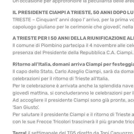
Un'occasione per approfondire la peculiarità delle are
IL PRESIDENTE CIAMPI A TRIESTE, 50 ANNI DOPO LU
TRIESTE – Cinquant' anni dopo l' arrivo, per la prima vol
capoluogo giuliano per le cerimonie che giovedi', nella st
A TRIESTE PER I 50 ANNI DELLA RIUNIFICAZIONE AL
Il comune di Piombino partecipa il 4 novembre alle celebr
presenza del Presidente della Repubblica C.A. Ciampi. 
Ritorno all'Italia, domani arriva Ciampi per festegg
Il capo dello Stato, Carlo Azeglio Ciampi, sarà da doman
celebrazioni per il ritorno di Trieste all'Italia.
Per le celebrazione è arrivata anche la splendida nave 
giovedì mattina, si concluderanno le celebrazioni per il 
Ad accogliere il presidente Ciampi sono già pronte, accan
'San Giusto'.
Per salutare il presidente Ciampi e il ritorno di Trieste
con le sue Frecce Tricolori trascinerà il più grande tri
Terra!
il settimanale del TG5 diretto da Toni Capuozzo 