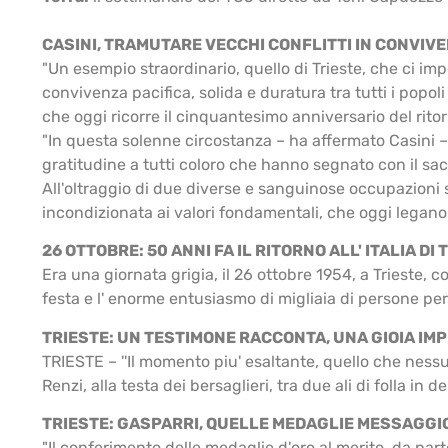
CASINI, TRAMUTARE VECCHI CONFLITTI IN CONVIVE
"Un esempio straordinario, quello di Trieste, che ci imp
convivenza pacifica, solida e duratura tra tutti i popol
che oggi ricorre il cinquantesimo anniversario del ritor
"In questa solenne circostanza – ha affermato Casini – c
gratitudine a tutti coloro che hanno segnato con il sacr
All'oltraggio di due diverse e sanguinose occupazioni s
incondizionata ai valori fondamentali, che oggi legano g
26 OTTOBRE: 50 ANNI FA IL RITORNO ALL' ITALIA DI
Era una giornata grigia, il 26 ottobre 1954, a Trieste, co
festa e l' enorme entusiasmo di migliaia di persone per le s
TRIESTE: UN TESTIMONE RACCONTA, UNA GIOIA IM
TRIESTE – ''Il momento piu' esaltante, quello che nessun
Renzi, alla testa dei bersaglieri, tra due ali di folla in d
TRIESTE: GASPARRI, QUELLE MEDAGLIE MESSAGGIO
"Il conferimento delle medaglie d'oro al merito, da part