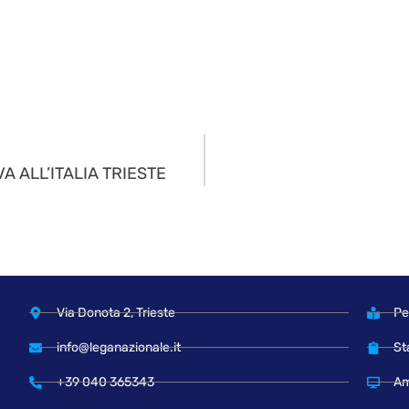
A ALL’ITALIA TRIESTE
Via Donota 2, Trieste
Pe
info@leganazionale.it
St
+39 040 365343
Am