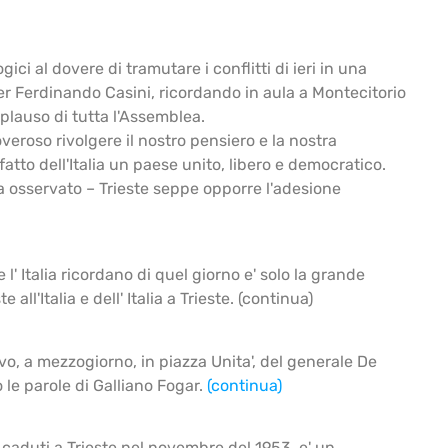
ci al dovere di tramutare i conflitti di ieri in una
Pier Ferdinando Casini, ricordando in aula a Montecitorio
pplauso di tutta l'Assemblea.
overoso rivolgere il nostro pensiero e la nostra
atto dell'Italia un paese unito, libero e democratico.
ha osservato – Trieste seppe opporre l'adesione
 l' Italia ricordano di quel giorno e' solo la grande
all'Italia e dell' Italia a Trieste. (continua)
ivo, a mezzogiorno, in piazza Unita', del generale De
so le parole di Galliano Fogar.
(continua)
i caduti a Trieste nel novembre del 1953, e' un