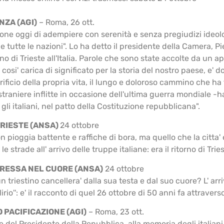
NZA (AGI)
– Roma, 26 ott.
one oggi di adempiere con serenità e senza pregiudizi ideologi
i e tutte le nazioni". Lo ha detto il presidente della Camera, 
no di Trieste all'Italia. Parole che sono state accolte da un a
osi' carica di significato per la storia del nostro paese, e' d
ificio della propria vita, il lungo e doloroso cammino che ha f
traniere inflitte in occasione dell'ultima guerra mondiale -
li italiani, nel patto della Costituzione repubblicana".
 TRIESTE (ANSA)
24 ottobre
n pioggia battente e raffiche di bora, ma quello che la citta' e
trade all' arrivo delle truppe italiane: era il ritorno di Trieste 
PRESSA NEL CUORE (ANSA)
24 ottobre
 triestino cancellera' dalla sua testa e dal suo cuore? L' arr
elirio'': e' il racconto di quel 26 ottobre di 50 anni fa attraver
 PACIFICAZIONE (AGI)
– Roma, 23 ott.
e del Presidente della Repubblica, alla memoria degli italian