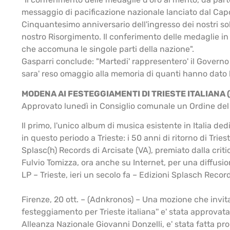
messaggio di pacificazione nazionale lanciato dal Capo 
Cinquantesimo anniversario dell'ingresso dei nostri sol
nostro Risorgimento. Il conferimento delle medaglie in m
che accomuna le singole parti della nazione".
Gasparri conclude: "Martedi' rappresentero' il Governo 
sara' reso omaggio alla memoria di quanti hanno dato la v
MODENA AI FESTEGGIAMENTI DI TRIESTE ITALIANA 
Approvato lunedì in Consiglio comunale un Ordine del G
Il primo, l'unico album di musica esistente in Italia ded
in questo periodo a Trieste: i 50 anni di ritorno di Tries
Splasc(h) Records di Arcisate (VA), premiato dalla criti
Fulvio Tomizza, ora anche su Internet, per una diffusi
LP – Trieste, ieri un secolo fa – Edizioni Splasch Reco
Firenze, 20 ott. – (Adnkronos) – Una mozione che invita
festeggiamento per Trieste italiana'' e' stata approvat
Alleanza Nazionale Giovanni Donzelli, e' stata fatta p