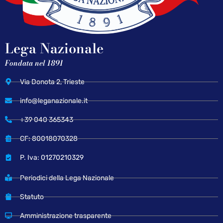
Lega Nazionale
Fondata nel 1891
Via Donota 2, Trieste
info@leganazionale.it
+39 040 365343
CF: 80018070328
P. Iva: 01270210329
Periodici della Lega Nazionale
Statuto
Amministrazione trasparente