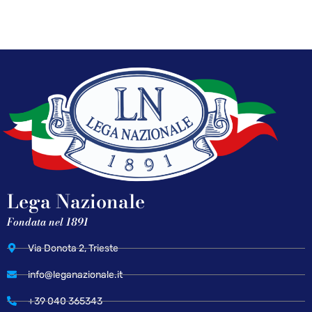
Lega Nazionale
Fondata nel 1891
Via Donota 2, Trieste
info@leganazionale.it
+39 040 365343