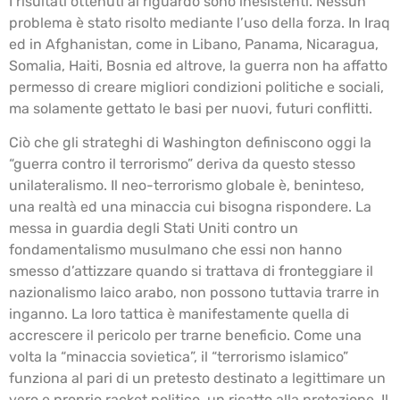
I risultati ottenuti al riguardo sono inesistenti. Nessun
problema è stato risolto mediante l’uso della forza. In Iraq
ed in Afghanistan, come in Libano, Panama, Nicaragua,
Somalia, Haiti, Bosnia ed altrove, la guerra non ha affatto
permesso di creare migliori condizioni politiche e sociali,
ma solamente gettato le basi per nuovi, futuri conflitti.
Ciò che gli strateghi di Washington definiscono oggi la
“guerra contro il terrorismo” deriva da questo stesso
unilateralismo. Il neo-terrorismo globale è, beninteso,
una realtà ed una minaccia cui bisogna rispondere. La
messa in guardia degli Stati Uniti contro un
fondamentalismo musulmano che essi non hanno
smesso d’attizzare quando si trattava di fronteggiare il
nazionalismo laico arabo, non possono tuttavia trarre in
inganno. La loro tattica è manifestamente quella di
accrescere il pericolo per trarne beneficio. Come una
volta la “minaccia sovietica”, il “terrorismo islamico”
funziona al pari di un pretesto destinato a legittimare un
vero e proprio racket politico, un ricatto alla protezione. Il