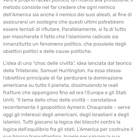
metodo consiste nel far credere che ogni nemico
dell’America sia anche il nemico dei suoi alleati, al fine di
assicurarsi un sostegno che questi ultimi potrebbero
essere tentati di rifiutare. Parallelamente, si fa di tutto
per mascherate il fatto che l’islamismo radicale sia
innanzitutto un fenomeno politico, che possiede degli
obiettivi politici e delle cause politiche.
L’idea di uno “choc delle civiltà”, idea lanciata dal teorico
della Trilaterale, Samuel Huntington, ha essa stessa
l’obiettivo principale di far perdurare la dominazione
americana su tutto il pianeta, dissimulando le reali
fratture che oppongono fino ad ora l’Europa e gli Stati
Uniti. “Il tema dello choc delle civiltà – constatava
recentemente il geopolitico Aymeric Chauprade – serve
oggi gli interessi degli americani, degli Israeliani e degli
islamici. Tutti giocano la logica dei blocchi contro la
logica dell’equilibrio fra gli stati. L’America per costruire il
suo blocco transatlantico, Israele per salvare la sua