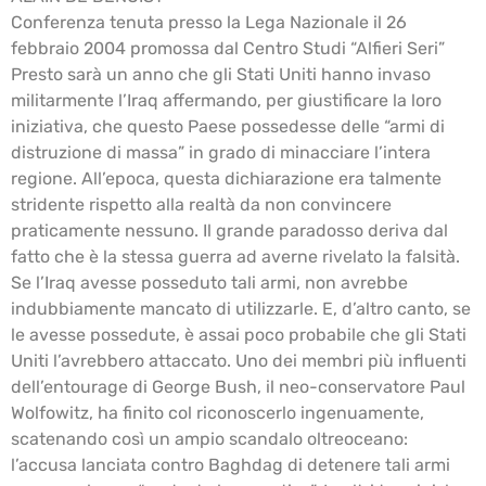
Conferenza tenuta presso la Lega Nazionale il 26
febbraio 2004 promossa dal Centro Studi “Alfieri Seri”
Presto sarà un anno che gli Stati Uniti hanno invaso
militarmente l’Iraq affermando, per giustificare la loro
iniziativa, che questo Paese possedesse delle “armi di
distruzione di massa” in grado di minacciare l’intera
regione. All’epoca, questa dichiarazione era talmente
stridente rispetto alla realtà da non convincere
praticamente nessuno. Il grande paradosso deriva dal
fatto che è la stessa guerra ad averne rivelato la falsità.
Se l’Iraq avesse posseduto tali armi, non avrebbe
indubbiamente mancato di utilizzarle. E, d’altro canto, se
le avesse possedute, è assai poco probabile che gli Stati
Uniti l’avrebbero attaccato. Uno dei membri più influenti
dell’entourage di George Bush, il neo-conservatore Paul
Wolfowitz, ha finito col riconoscerlo ingenuamente,
scatenando così un ampio scandalo oltreoceano:
l’accusa lanciata contro Baghdag di detenere tali armi