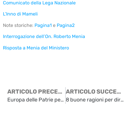
Comunicato della Lega Nazionale
L’Inno di Mameli
Note storiche:
Pagina1
e
Pagina2
Interrogazione dell’On. Roberto Menia
Risposta a Menia del Ministero
ARTICOLO PRECEDENTE
ARTICOLO SUCCESSIVO
Europa delle Patrie per una Patria europea di Paolo Sardos Albertini
8 buone ragioni per dire NO al bilinguismo