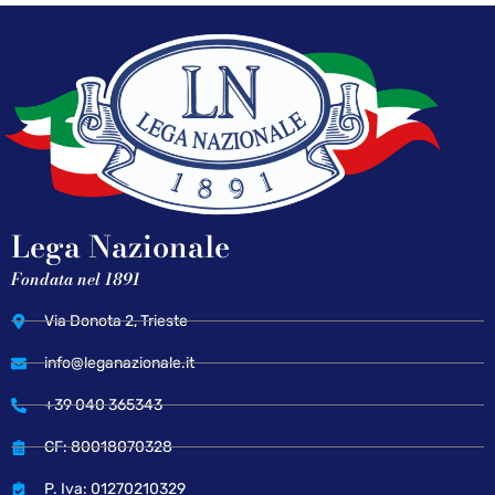
Lega Nazionale
Fondata nel 1891
Via Donota 2, Trieste
info@leganazionale.it
+39 040 365343
CF: 80018070328
P. Iva: 01270210329