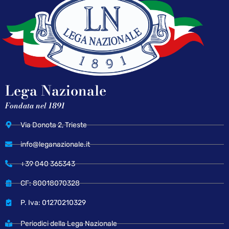
Lega Nazionale
Fondata nel 1891
Via Donota 2, Trieste
info@leganazionale.it
+39 040 365343
CF: 80018070328
P. Iva: 01270210329
Periodici della Lega Nazionale