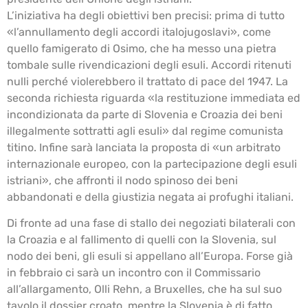
L’iniziativa ha degli obiettivi ben precisi: prima di tutto
«l’annullamento degli accordi italojugoslavi», come
quello famigerato di Osimo, che ha messo una pietra
tombale sulle rivendicazioni degli esuli. Accordi ritenuti
nulli perché violerebbero il trattato di pace del 1947. La
seconda richiesta riguarda «la restituzione immediata ed
incondizionata da parte di Slovenia e Croazia dei beni
illegalmente sottratti agli esuli» dal regime comunista
titino. Infine sarà lanciata la proposta di «un arbitrato
internazionale europeo, con la partecipazione degli esuli
istriani», che affronti il nodo spinoso dei beni
abbandonati e della giustizia negata ai profughi italiani.
Di fronte ad una fase di stallo dei negoziati bilaterali con
la Croazia e al fallimento di quelli con la Slovenia, sul
nodo dei beni, gli esuli si appellano all’Europa. Forse già
in febbraio ci sarà un incontro con il Commissario
all’allargamento, Olli Rehn, a Bruxelles, che ha sul suo
tavolo il dossier croato, mentre la Slovenia è di fatto