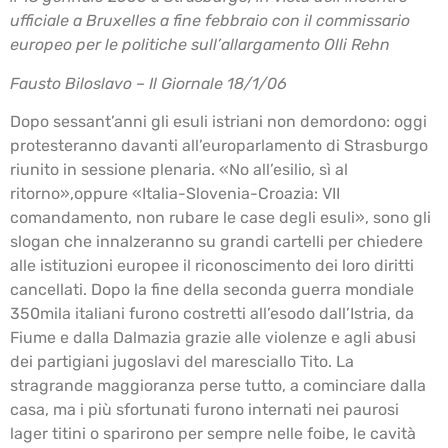
ufficiale a Bruxelles a fine febbraio con il commissario
europeo per le politiche sull’allargamento Olli Rehn
Fausto Biloslavo – Il Giornale 18/1/06
Dopo sessant’anni gli esuli istriani non demordono: oggi
protesteranno davanti all’europarlamento di Strasburgo
riunito in sessione plenaria. «No all’esilio, sì al
ritorno»,oppure «Italia-Slovenia-Croazia: VII
comandamento, non rubare le case degli esuli», sono gli
slogan che innalzeranno su grandi cartelli per chiedere
alle istituzioni europee il riconoscimento dei loro diritti
cancellati. Dopo la fine della seconda guerra mondiale
350mila italiani furono costretti all’esodo dall’Istria, da
Fiume e dalla Dalmazia grazie alle violenze e agli abusi
dei partigiani jugoslavi del maresciallo Tito. La
stragrande maggioranza perse tutto, a cominciare dalla
casa, ma i più sfortunati furono internati nei paurosi
lager titini o sparirono per sempre nelle foibe, le cavità