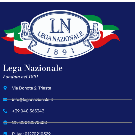
Lega Nazionale
Fondata nel 1891
Via Donota 2, Trieste
info@leganazionale.it
+39 040 365343
CF: 80018070328
P. Iva: 01270210329