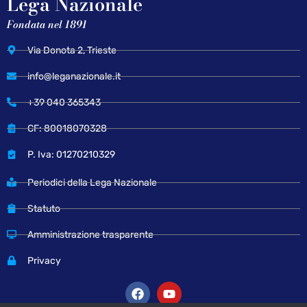
Lega Nazionale
Fondata nel 1891
Via Donota 2, Trieste
info@leganazionale.it
+39 040 365343
CF: 80018070328
P. Iva: 01270210329
Periodici della Lega Nazionale
Statuto
Amministrazione trasparente
Privacy