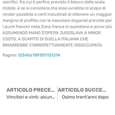
sacrifici, fra cui è perfino previsto il blocco della scala
mobile, e se si considera che esso avrebbe lo scopo di
render possibile a certi industriali di ottenere un maggior
margine di profitto con le esenzioni doganali previste per
i punti franchi nella Zona franca in questione e ancor più
ASSUMENDO MANO D'OPERA JUGOSLAVA A MINOR
COSTO, A SCAPITO DI QUELLA ITALIANA CHE
RIMARREBBE CORRISPETTIVAMENTE DISOCCUPATA.
Pagine:
1
2
3
4
5
6
7
8
9
10
11
12
13
14
ARTICOLO PRECEDENTE
ARTICOLO SUCCESSIVO
Vincitori e vinti: alcune conclusioni a margine del convegno
Osimo trent’anni dopo