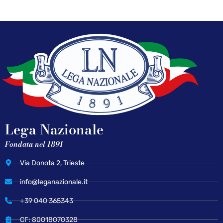
Lega Nazionale
Fondata nel 1891
Via Donota 2, Trieste
info@leganazionale.it
+39 040 365343
CF: 80018070328