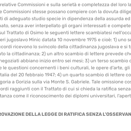
relative Commissioni e sulla serietà e completezza del loro l
e le Commissioni stesse possano compiere con la dovuta dilig
di adeguato studio specie in dipendenza della assurda ed ins
ato, senza aver interpellato gli organi interessati e compete
ul Trattato di Osimo le seguenti lettere scambiatesi nell'occas
teri jugoslavo Minic datata 10 novembre 1975 e cioè: 1) uno sca
ccordi ricevono lo svincolo della cittadinanza jugoslava e si t
to la cittadinanza; 2) un altro scambio di lettere prevede c
 negoziati abbiano inizio entro sei mesi; 3) un terso scambio d
questioni concernenti i beni culturali, le opere d'arte, gli arc
n l'Italia del 20 febbraio 1947; 4) un quarto scambio di lettere
ria a Gorizia sulla via Monte S. Gabriele. Tale omissione cost
di raggiunti con il Trattato di cui si chieda la ratifica senza 
za come il riconoscimento dei diplomi universitari, l'apertu
PROVAZIONE DELLA LEGGE DI RATIFICA SENZA L'OSSERVA