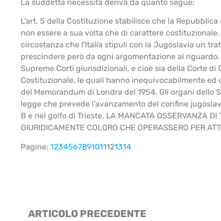
La suddetta necessità deriva da quanto segue:
L'art. 5 della Costituzione stabilisce che la Repubblica
non essere a sua volta che di carattere costituzionale. 
circostanza che l'Italia stipuli con la Jugoslavia un tr
prescindere però da ogni argomentazione al riguardo, pe
Supreme Corti giurisdizionali, e cioè sia della Corte d
Costituzionale, le quali hanno inequivocabilmente ed u
del Memorandum di Londra del 1954. Gli organi dello Sta
legge che prevede l'avanzamento del confine jugoslavo 
B e nel golfo di Trieste. LA MANCATA OSSERVANZA 
GIURIDICAMENTE COLORO CHE OPERASSERO PER AT
Pagine:
1
2
3
4
5
6
7
8
9
10
11
12
13
14
ARTICOLO PRECEDENTE