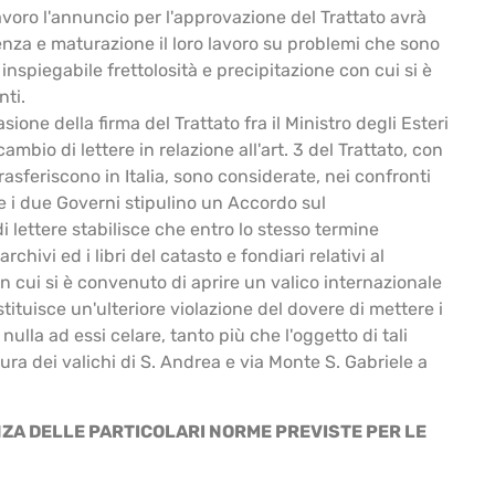
avoro l'annuncio per l'approvazione del Trattato avrà
enza e maturazione il loro lavoro su problemi che sono
piegabile frettolosità e precipitazione con cui si è
nti.
ione della firma del Trattato fra il Ministro degli Esteri
mbio di lettere in relazione all'art. 3 del Trattato, con
rasferiscono in Italia, sono considerate, nei confronti
he i due Governi stipulino un Accordo sul
i lettere stabilisce che entro lo stesso termine
hivi ed i libri del catasto e fondiari relativi al
 con cui si è convenuto di aprire un valico internazionale
ituisce un'ulteriore violazione del dovere di mettere i
nulla ad essi celare, tanto più che l'oggetto di tali
ra dei valichi di S. Andrea e via Monte S. Gabriele a
NZA DELLE PARTICOLARI NORME PREVISTE PER LE