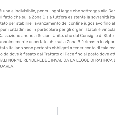
 è una e indivisibile, per cui ogni legge che sottragga alla R
Il fatto che sulla Zona B sia tutt'ora esistente la sovranità i
attato per stabilire l'avanzamento del confine jugoslavo fino a
r i cittadini ed in particolare per gli organi statali è vin
i Cassazione anche a Sezioni Unite, che dal Consiglio di Stato
nanimemente accertato che sulla Zona B è rimasta in vigore l
to italiano sono pertanto obbligati a tener conto di tale rea
da dove è fissato dal Trattato di Pace fino al posto dove at
DI TALI NORME RENDEREBBE INVALIDA LA LEGGE DI RATIFIC
TUARLA.