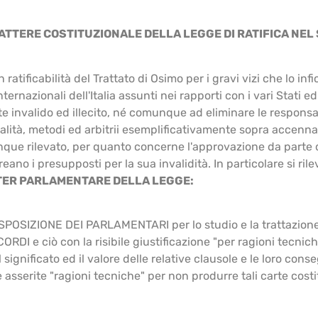
RATTERE COSTITUZIONALE DELLA LEGGE DI RATIFICA NE
ratificabilità del Trattato di Osimo per i gravi vizi che lo inf
ternazionali dell'Italia assunti nei rapporti con i vari Stati e
invalido ed illecito, né comunque ad eliminare le responsabi
legalità, metodi ed arbitrii esemplificativamente sopra accennat
que rilevato, per quanto concerne l'approvazione da parte de
ano i presupposti per la sua invalidità. In particolare si rile
L'ITER PARLAMENTARE DELLA LEGGE:
OSIZIONE DEI PARLAMENTARI per lo studio e la trattazion
 ciò con la risibile giustificazione "per ragioni tecniche"
 significato ed il valore delle relative clausole e le loro 
rite "ragioni tecniche" per non produrre tali carte costi