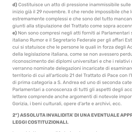
d)
Costituisce un atto di pressione inammissibile sulle 
inizio già il 29 novembre. Il che rende impossibile ch
estremamente complessi e che sono del tutto mancanti 
giunti alla stipulazione del Trattato come sopra accenn
e)
Non sono compresi negli atti forniti ai Parlamentari s
italiano Rumor e il Segretario Federale per gli affari Es
cui si statuisce che le persone le quali in forza degli A
della legislazione italiana, come se non avessero perdu
riconoscimento dei diplomi universitari e che i relativi
verranno nominate delegazioni incaricate di esaminare le 
territorio di cui all'articolo 21 del Trattato di Pace co
di prima categoria a S. Andrea ed uno di seconda catego
Parlamentari a conoscenza di tutti gli aspetti degli accor
lettere comprende anche argomenti di notevole importan
Gorizia, i beni culturali, opere d'arte e archivi, ecc.
2°) ASSOLUTA INVALIDITA' DI UNA EVENTUALE AP
LEGGI COSTITUZIONALI.