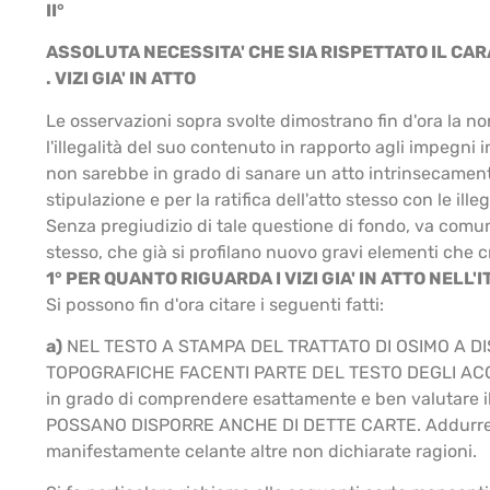
II°
ASSOLUTA NECESSITA' CHE SIA RISPETTATO IL CA
. VIZI GIA' IN ATTO
Le osservazioni sopra svolte dimostrano fin d'ora la non 
l'illegalità del suo contenuto in rapporto agli impegni in
non sarebbe in grado di sanare un atto intrinsecamente 
stipulazione e per la ratifica dell'atto stesso con le il
Senza pregiudizio di tale questione di fondo, va comun
stesso, che già si profilano nuovo gravi elementi che cre
1° PER QUANTO RIGUARDA I VIZI GIA' IN ATTO NEL
Si possono fin d'ora citare i seguenti fatti:
a)
NEL TESTO A STAMPA DEL TRATTATO DI OSIMO A DISP
TOPOGRAFICHE FACENTI PARTE DEL TESTO DEGLI ACCORDI e
in grado di comprendere esattamente e ben valutare il
POSSANO DISPORRE ANCHE DI DETTE CARTE. Addurre asse
manifestamente celante altre non dichiarate ragioni.