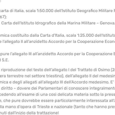
:
arta di Italia, scala 1:50.000 dell'Istituto Geografico Militar
67);
 Carta dell'Istituto Idrografico della Marina Militare – Genov
ica costituito dalla Carta d'Italia, scala 1:25.000 dell'Istitut
e l'allegato II all'anzidetto Accordo per la Cooperazione Econom
e pure l'allegato III all'anzidetto Accordo per la Cooperazione
I S.E.
iproduzione del testo dell'allegato I del Trattato di Osimo (2
a terrestre nel settore triestino), dell'allegato II del medesim
ca e degli allegati all'allegato III dell'Accordo medesimo. E' 
el diritto – dovere dei Parlamentari di conoscere integralment
edendo all'esame di una così delicata materia sotto la press
 che pure dovrebbe essere particolarmente interessata all
lla mano d'opera di Trieste e nazionale (tanto che hanno pre
ti dall'inizio della trattazione!