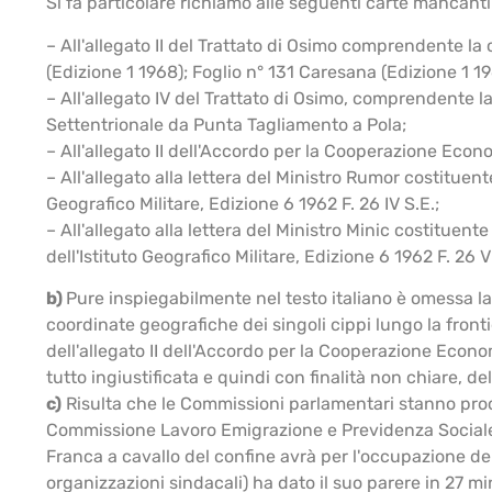
Si fa particolare richiamo alle seguenti carte mancanti
– All'allegato II del Trattato di Osimo comprendente la c
(Edizione 1 1968); Foglio n° 131 Caresana (Edizione 1 19
– All'allegato IV del Trattato di Osimo, comprendente la
Settentrionale da Punta Tagliamento a Pola;
– All'allegato II dell'Accordo per la Cooperazione Econom
– All'allegato alla lettera del Ministro Rumor costituent
Geografico Militare, Edizione 6 1962 F. 26 IV S.E.;
– All'allegato alla lettera del Ministro Minic costituent
dell'Istituto Geografico Militare, Edizione 6 1962 F. 26 V
b)
Pure inspiegabilmente nel testo italiano è omessa la r
coordinate geografiche dei singoli cippi lungo la frontier
dell'allegato II dell'Accordo per la Cooperazione Economi
tutto ingiustificata e quindi con finalità non chiare, d
c)
Risulta che le Commissioni parlamentari stanno proc
Commissione Lavoro Emigrazione e Previdenza Sociale,
Franca a cavallo del confine avrà per l'occupazione de
organizzazioni sindacali) ha dato il suo parere in 27 minu