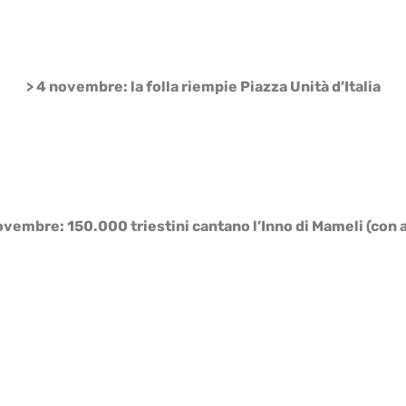
> 4 novembre: la folla riempie Piazza Unità d’Italia
ovembre: 150.000 triestini cantano l’Inno di Mameli (con 