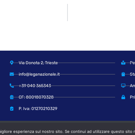
Via Donota 2, Trieste
Pe
info@leganazionale.it
St
+39 040 365343
Am
CF: 80018070328
Pr
P. Iva: 01270210329
© Copyright 2024 Lega Nazionale
igliore esperienza sul nostro sito. Se continui ad utilizzare questo sito