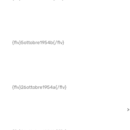
{flv}5ottobre1954b{/flv}
{flv}26ottobre1954a{/flv}
>