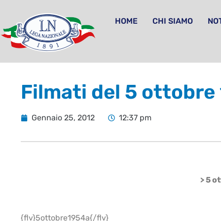
HOME
CHI SIAMO
NOT
Filmati del 5 ottobre
Gennaio 25, 2012
12:37 pm
> 5 o
{flv}5ottobre1954a{/flv}