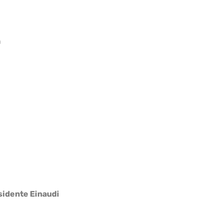
a
esidente Einaudi