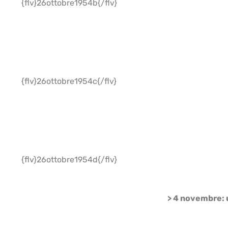
{flv}26ottobre1954b{/flv}
{flv}26ottobre1954c{/flv}
{flv}26ottobre1954d{/flv}
> 4 novembre: u