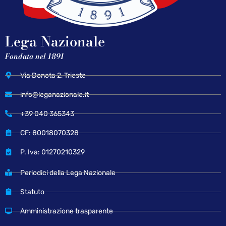
Lega Nazionale
Fondata nel 1891
Via Donota 2, Trieste
info@leganazionale.it
+39 040 365343
CF: 80018070328
P. Iva: 01270210329
Periodici della Lega Nazionale
Statuto
Amministrazione trasparente