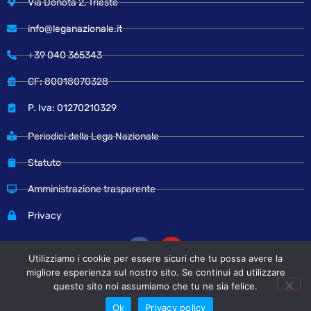
Via Donota 2, Trieste
info@leganazionale.it
+39 040 365343
CF: 80018070328
P. Iva: 01270210329
Periodici della Lega Nazionale
Statuto
Amministrazione trasparente
Privacy
Utilizziamo i cookie per essere sicuri che tu possa avere la
migliore esperienza sul nostro sito. Se continui ad utilizzare
questo sito noi assumiamo che tu ne sia felice.
© Copyright 2024 Lega Nazionale
Ok
Privacy policy