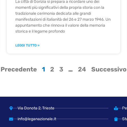
La città di Gorizia si prepara a ricordare uno dei
momenti più significativi della propria storia con la
tradizionale cerimonia dedicata alle grandi
manifestazioni di italianità del 26 e 27 marzo 1946. Un
appuntamento che rinnova il valore della memoria
storica e il legame profondo
LEGGI TUTTO »
 Precedente
1
2
3
…
24
Successivo
Via Donota 2, Trieste
Pe
info@leganazionale.it
St