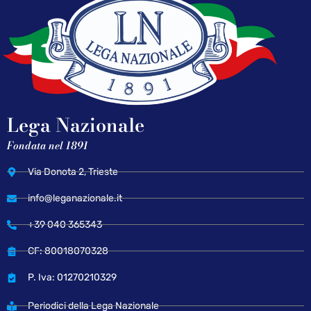
Lega Nazionale
Fondata nel 1891
Via Donota 2, Trieste
info@leganazionale.it
+39 040 365343
CF: 80018070328
P. Iva: 01270210329
Periodici della Lega Nazionale