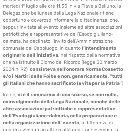
martedì 1° luglio alle ore 11.30 in via Piave a Belluno, la
Delegazione bellunese della Lega Nazionale ritiene
opportuno e doveroso informare la cittadinanza, che,
seppur invitata all’evento insieme ad altre associazioni
patriottiche e rappresentative dell’Esodo giuliano-
dalmata, ha declinato l’invito dell’Amministrazione
comunale del Capoluogo, in quanto
l’intendimento
originario dell’iniziativa
, nel rispetto della normativa
che ha istituito il Giorno del Ricordo (legge 30 marzo
2004 n. 92),
consisteva nell’onorare Norma Cossetto
e/o i Martiri delle Foibe e non, genericamente, “tutti
gli Italiani che hanno sacrificato la vita per la Patria “.
Infine,
vi è il rammarico di uno scarso, se non nullo,
coinvolgimento della Lega Nazionale, nonché delle
altre associazioni patriottiche e rappresentative
dell’Esodo giuliano-dalmata, nella preparazione e
nella organizzazione dell’ evento
, a differenza di
quanto avvenuto in altre realtà quali, per esempio, la