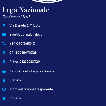
Lega Nazionale
Fondata nel 1891
Via Donota 2, Trieste
info@leganazionale.it
+39 040 365343
CF: 80018070328
P. Iva: 01270210329
Periodici della Lega Nazionale
Statuto
Amministrazione trasparente
Privacy