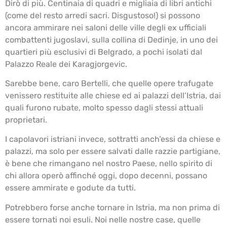
Dirò di più. Centinaia di quadri e migliaia di libri antichi
(come del resto arredi sacri. Disgustoso!) si possono
ancora ammirare nei saloni delle ville degli ex ufficiali
combattenti jugoslavi, sulla collina di Dedinje, in uno dei
quartieri più esclusivi di Belgrado, a pochi isolati dal
Palazzo Reale dei Karagjorgevic.
Sarebbe bene, caro Bertelli, che quelle opere trafugate
venissero restituite alle chiese ed ai palazzi dell’Istria, dai
quali furono rubate, molto spesso dagli stessi attuali
proprietari.
I capolavori istriani invece, sottratti anch’essi da chiese e
palazzi, ma solo per essere salvati dalle razzie partigiane,
è bene che rimangano nel nostro Paese, nello spirito di
chi allora operò affinché oggi, dopo decenni, possano
essere ammirate e godute da tutti.
Potrebbero forse anche tornare in Istria, ma non prima di
essere tornati noi esuli. Noi nelle nostre case, quelle