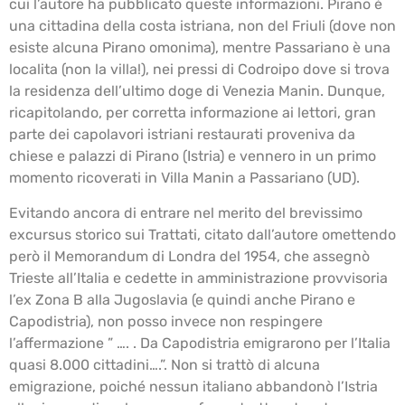
cui l’autore ha pubblicato queste informazioni. Pirano è
una cittadina della costa istriana, non del Friuli (dove non
esiste alcuna Pirano omonima), mentre Passariano è una
localita (non la villa!), nei pressi di Codroipo dove si trova
la residenza dell’ultimo doge di Venezia Manin. Dunque,
ricapitolando, per corretta informazione ai lettori, gran
parte dei capolavori istriani restaurati proveniva da
chiese e palazzi di Pirano (Istria) e vennero in un primo
momento ricoverati in Villa Manin a Passariano (UD).
Evitando ancora di entrare nel merito del brevissimo
excursus storico sui Trattati, citato dall’autore omettendo
però il Memorandum di Londra del 1954, che assegnò
Trieste all’Italia e cedette in amministrazione provvisoria
l’ex Zona B alla Jugoslavia (e quindi anche Pirano e
Capodistria), non posso invece non respingere
l’affermazione ” …. . Da Capodistria emigrarono per l’Italia
quasi 8.000 cittadini….”. Non si trattò di alcuna
emigrazione, poiché nessun italiano abbandonò l’Istria