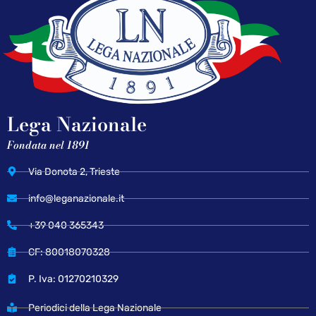
Lega Nazionale
Fondata nel 1891
Via Donota 2, Trieste
info@leganazionale.it
+39 040 365343
CF: 80018070328
P. Iva: 01270210329
Periodici della Lega Nazionale