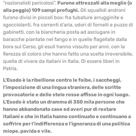
“nazionalisti pericolosi”.
Furono attrezzati alla meglio (o
alla peggio) 109 campi profughi.
Gli squallidi androni
furono divisi in piccoli box: fra tubature arrugginite e
sgocciolanti, fra correnti d’aria, odori di fornelli e puzzo di
gabinetti, con la biancheria posta ad asciugare in
baracche piantate nel fango e in quelle flagellate dalla
bora sul Carso, gli esuli hanno vissuto per anni, con la
fierezza di coloro che hanno fatto una scelta irreversibile,
quella di vivere da italiani in Italia. Di essere liberi in
Patria.
L’Esodo è la ribellione contro le foibe, i saccheggi,
l’imposizione di una lingua straniera, delle scritte
provocatorie e delle stele rosse affisse in ogni luogo.
L’Esodo è stato un dramma di 350 mila persone che
hanno abbandonato case ed averi pur di restare
italiani e che in Italia hanno continuato e continuano a
soffrire per l’indifferenza e l’ignoranza di una politica
miope, pavida e vile.