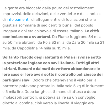
La gente era bloccata dalla paura dei rastrellamenti
improvvisi, delle delazioni, delle vendette e delle notizie
di
infoibamenti
, di affogamenti e di fucilazioni che la
giustizia sommaria di sedicenti tribunali del popolo
irrogava a chi era colpevole di essere italiano.
Le città
cominciarono a svuotarsi
. Da Fiume fuggirono 54 mila
su 60 mila abitanti, da Pola 32 mila, da Zara 20 mila su 21
mila, da Capodistria 14 mila su 15 mila.
Soltanto l’Esodo degli abitanti di Pola si svolse sotto
la protezione inglese con navi italiane. Tutti gli altri
istriani, fiumani e dalmati dovettero abbandonare le
loro case e i loro averi sotto il controllo poliziesco dei
partigiani slavi
. Coloro che ottenevano il visto per la
partenza potevano portare in Italia solo 5 kg di indumenti
e 5 mila lire. Dopo lunghe settimane di attesa e dopo
implacabili controlli, si poteva salire su un convoglio
diretto al confine, cioè verso la libertà. Il viaggio era