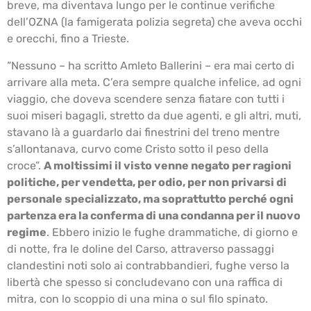
breve, ma diventava lungo per le continue verifiche
dell’OZNA (la famigerata polizia segreta) che aveva occhi
e orecchi, fino a Trieste.
“Nessuno – ha scritto Amleto Ballerini – era mai certo di
arrivare alla meta. C’era sempre qualche infelice, ad ogni
viaggio, che doveva scendere senza fiatare con tutti i
suoi miseri bagagli, stretto da due agenti, e gli altri, muti,
stavano là a guardarlo dai finestrini del treno mentre
s’allontanava, curvo come Cristo sotto il peso della
croce”.
A moltissimi il visto venne negato per ragioni
politiche, per vendetta, per odio, per non privarsi di
personale specializzato, ma soprattutto perché ogni
partenza era la conferma di una condanna per il nuovo
regime
. Ebbero inizio le fughe drammatiche, di giorno e
di notte, fra le doline del Carso, attraverso passaggi
clandestini noti solo ai contrabbandieri, fughe verso la
libertà che spesso si concludevano con una raffica di
mitra, con lo scoppio di una mina o sul filo spinato.