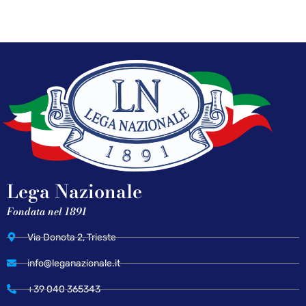
Lega Nazionale
Fondata nel 1891
Via Donota 2, Trieste
info@leganazionale.it
+39 040 365343