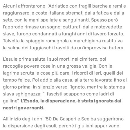
Alcuni affrontarono l’Adriatico con fragili barche a remi e
raggiunsero le coste italiane stremati dalla fatica e dalla
sete, con le mani spellate e sanguinanti. Spesso però
l’approdo rimase un sogno: catturati dalle motovedette
slave, furono condannati a lunghi anni di lavoro forzato.
Talvolta la spiaggia romagnola e marchigiana restituiva
le salme dei fuggiaschi travolti da un’improvvisa bufera.
L’esule prima saluta i suoi morti nel cimitero, poi
raccoglie povere cose in una grossa valigia. Con le
lagrime scruta le cose più care, i ricordi di ieri, quelli del
tempo felice. Poi addio alla casa, alla terra lavorata fino al
giorno prima. In silenzio verso l’ignoto, mentre la stampa
slava sghignazza: “I fascisti scappano come ladri di
galline”.
L’Esodo, la disperazione, è stata ignorata dai
nostri governanti.
All’inizio degli anni ’50 De Gasperi e Scelba suggerirono
la dispersione degli esuli, perché i giuliani apparivano