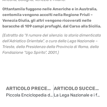
Ottantamila fuggono nelle Americhe e in Australia,
centomila vengono accolti nella Regione Friuli –
Venezia Giulia, gli altri vengono ricoverati nelle
baracche di 109 campi profughi, dal Carso alla Sicilia.
(Estratto da “Il rumore del silenzio: la storia dimenticata
dell’Adriatico Orientale”, a cura della Lega Nazionale –
Trieste, della Presidenza della Provincia di Roma, della
Fondazione “Ugo Spirito”, 2001.)
ARTICOLO PRECEDENTE
ARTICOLO SUCCESSIVO
Piccola Enciclopedia della Venezia Giulia e Dalmazia
La Lega Nazionale e i fatti del ’53. La discrasia triestina – di Paolo Sardos Albertini