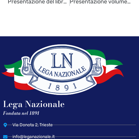
Presentazione del libro ‘La spia russa’ di Gabriella Chmet – 15 maggio
Presentazione volume ‘Anelli d’Italia’ – 23 maggio
Lega Nazionale
Fondata nel 1891
Via Donota 2, Trieste
info@leganazionale.it