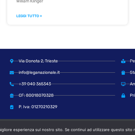
William Klinger
LEGGI TUTTO »
Via Donota 2, Trieste
Pe
info@leganazionale.it
St
+39 040 365343
Am
CF: 80018070328
Pr
P. Iva: 01270210329
© Copyright 2024 Lega Nazionale
igliore esperienza sul nostro sito. Se continui ad utilizzare questo sito