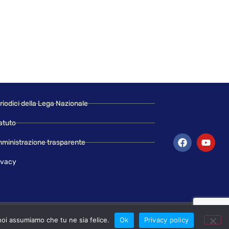
riodici della Lega Nazionale
atuto
ministrazione trasparente
ivacy
 noi assumiamo che tu ne sia felice.
Ok
Privacy policy