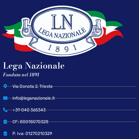
Lega Nazionale
Fondata nel 1891
Via Donota 2, Trieste
info@leganazionale.it
+39 040 365343
CF: 80018070328
P. Iva: 01270210329