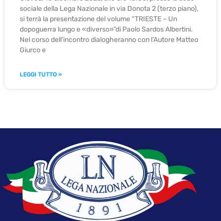
sociale della Lega Nazionale in via Donota 2 (terzo piano),
si terrà la presentazione del volume “TRIESTE – Un
dopoguerra lungo e «diverso»”di Paolo Sardos Albertini.
Nel corso dell’incontro dialogheranno con l’Autore Matteo
Giurco e
LEGGI TUTTO »