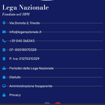
Lega Nazionale
Fondata nel 1891
Via Donota 2, Trieste
info@leganazionale.it
+39 040 365343
CF: 80018070328
P. Iva: 01270210329
Periodici della Lega Nazionale
Statuto
Amministrazione trasparente
Privacy