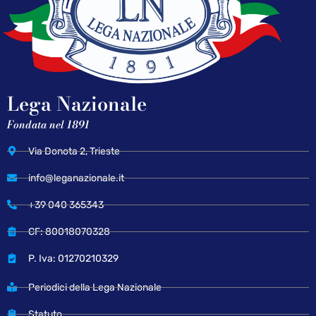
Lega Nazionale
Fondata nel 1891
Via Donota 2, Trieste
info@leganazionale.it
+39 040 365343
CF: 80018070328
P. Iva: 01270210329
Periodici della Lega Nazionale
Statuto