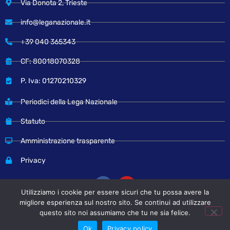
Via Donota 2, Trieste
info@leganazionale.it
+39 040 365343
CF: 80018070328
P. Iva: 01270210329
Periodici della Lega Nazionale
Statuto
Amministrazione trasparente
Privacy
Utilizziamo i cookie per essere sicuri che tu possa avere la
migliore esperienza sul nostro sito. Se continui ad utilizzare
questo sito noi assumiamo che tu ne sia felice.
© Copyright 2024 Lega Nazionale
Ok
Privacy policy