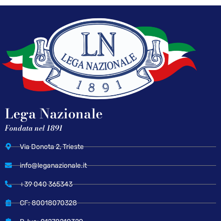
Lega Nazionale
Fondata nel 1891
Via Donota 2, Trieste
info@leganazionale.it
+39 040 365343
CF: 80018070328