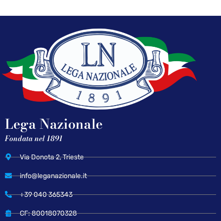
Lega Nazionale
Fondata nel 1891
Via Donota 2, Trieste
info@leganazionale.it
+39 040 365343
CF: 80018070328