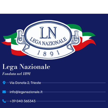
Lega Nazionale
Fondata nel 1891
Via Donota 2, Trieste
info@leganazionale.it
+39 040 365343