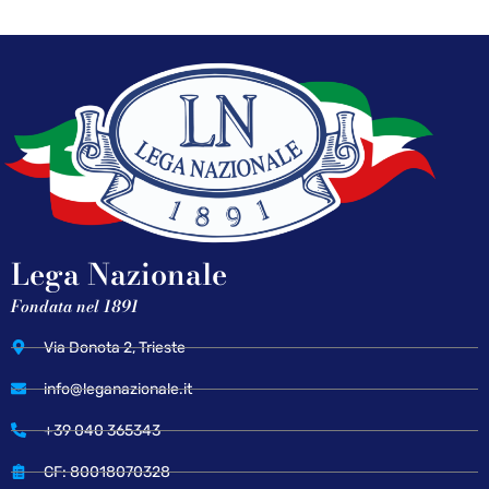
Lega Nazionale
Fondata nel 1891
Via Donota 2, Trieste
info@leganazionale.it
+39 040 365343
CF: 80018070328