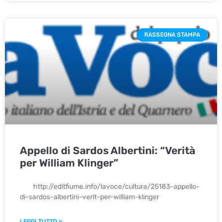
RASSEGNA STAMPA
Appello di Sardos Albertini: “Verità
per William Klinger”
http://editfiume.info/lavoce/cultura/25183-appello-
di-sardos-albertini-verit-per-william-klinger
LEGGI TUTTO »