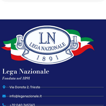
Lega Nazionale
Fondata nel 1891
Via Donota 2, Trieste
info@leganazionale.it
+39 040 365343