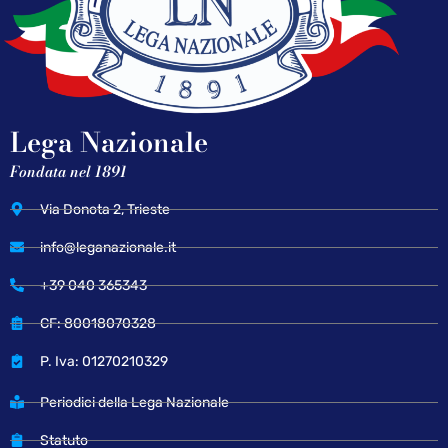
Lega Nazionale
Fondata nel 1891
Via Donota 2, Trieste
info@leganazionale.it
+39 040 365343
CF: 80018070328
P. Iva: 01270210329
Periodici della Lega Nazionale
Statuto