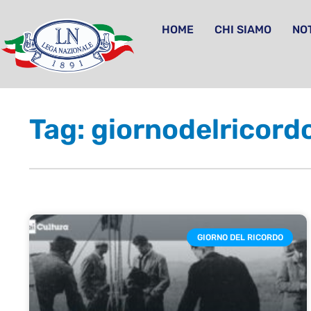
HOME
CHI SIAMO
NOT
Tag: giornodelricor
GIORNO DEL RICORDO