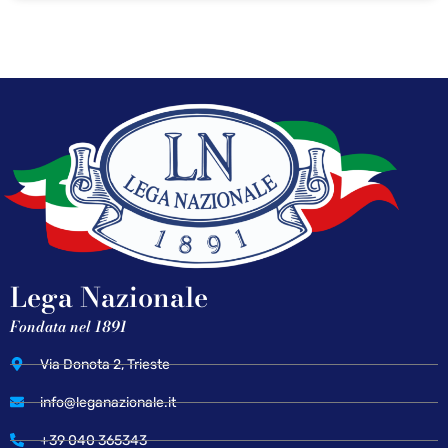
Lega Nazionale
Fondata nel 1891
Via Donota 2, Trieste
info@leganazionale.it
+39 040 365343