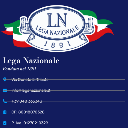
Lega Nazionale
Fondata nel 1891
Via Donota 2, Trieste
info@leganazionale.it
+39 040 365343
CF: 80018070328
P. Iva: 01270210329