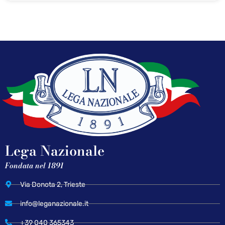
Lega Nazionale
Fondata nel 1891
Via Donota 2, Trieste
info@leganazionale.it
+39 040 365343