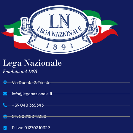
Lega Nazionale
Fondata nel 1891
Via Donota 2, Trieste
info@leganazionale.it
+39 040 365343
CF: 80018070328
P. Iva: 01270210329