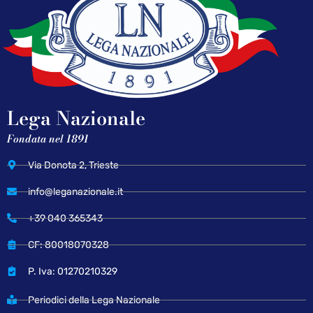
Lega Nazionale
Fondata nel 1891
Via Donota 2, Trieste
info@leganazionale.it
+39 040 365343
CF: 80018070328
P. Iva: 01270210329
Periodici della Lega Nazionale