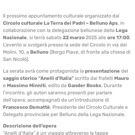
Il prossimo appuntamento culturale organizzato dal
Circolo culturale La Terra dei Padri – Belluno Aps
, in
collaborazione con la delegazione bellunese della
Lega
Nazionale
, si terrà sabato
22 marzo
2025 alle
ore 17:00
.
L’evento si svolgerà presso la sede del Circolo in via dei
Molini, 10, a
Belluno
(Borgo Piave, di fronte alla chiesa di
San Nicolò).
La serata avrà come protagonista la
presentazione
del
saggio storico
“Anelli d’Italia”
scritto dai fratelli
Mauro
e
Massimo
Minniti
, edito da
Gander
Books
. Durante
l’incontro, gli autori saranno presenti per parlare
dell’opera, accompagnati da un’introduzione di
Francesco
Demattè
, Presidente del Circolo Culturale e
Delegato provinciale per Belluno della Lega Nazionale.
Descrizione dell’opera
“Anelli d’Italia” è un viaggio attraverso le tappe