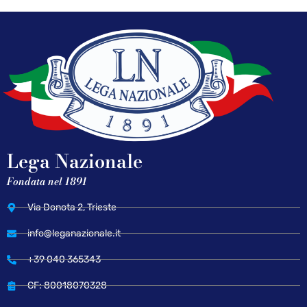
Lega Nazionale
Fondata nel 1891
Via Donota 2, Trieste
info@leganazionale.it
+39 040 365343
CF: 80018070328