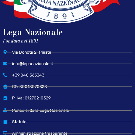
Lega Nazionale
Fondata nel 1891
Via Donota 2, Trieste
info@leganazionale.it
+39 040 365343
CF: 80018070328
P. Iva: 01270210329
Periodici della Lega Nazionale
Statuto
Amministrazione trasparente