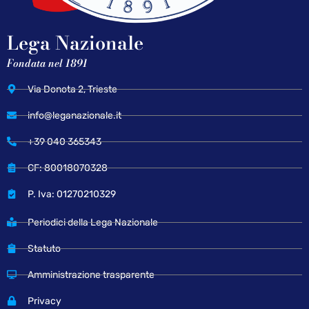
Lega Nazionale
Fondata nel 1891
Via Donota 2, Trieste
info@leganazionale.it
+39 040 365343
CF: 80018070328
P. Iva: 01270210329
Periodici della Lega Nazionale
Statuto
Amministrazione trasparente
Privacy